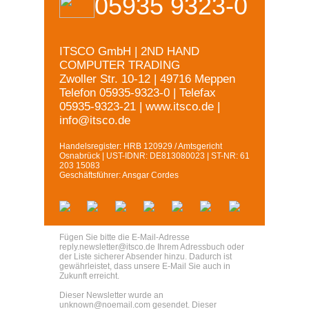
05935 9323-0
ITSCO GmbH | 2ND HAND
COMPUTER TRADING
Zwoller Str. 10-12
| 49716 Meppen
Telefon 05935-9323-0 | Telefax
05935-9323-21 |
www.itsco.de
|
info@itsco.de
Handelsregister: HRB 120929 / Amtsgericht
Osnabrück | UST-IDNR: DE813080023 | ST-NR: 61
203 15083
Geschäftsführer: Ansgar Cordes
Fügen Sie bitte die E-Mail-Adresse
reply.newsletter@itsco.de
Ihrem Adressbuch oder
der Liste sicherer Absender hinzu. Dadurch ist
gewährleistet, dass unsere E-Mail Sie auch in
Zukunft erreicht.
Dieser Newsletter wurde an
unknown@noemail.com
gesendet. Dieser