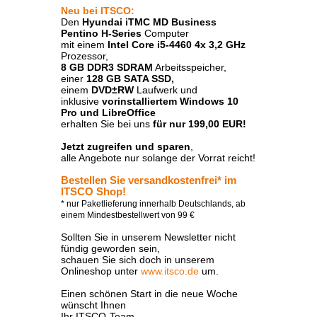
Neu bei ITSCO:
Den
Hyundai iTMC MD Business
Pentino H-Series
Computer
mit einem
Intel Core i5-4460 4x 3,2 GHz
Prozessor,
8 GB DDR3 SDRAM
Arbeitsspeicher,
einer
128 GB SATA SSD,
einem
DVD±RW
Laufwerk und
inklusive
vorinstalliertem Windows 10
Pro und LibreOffice
erhalten Sie bei uns
für nur 199,00 EUR!
Jetzt zugreifen und sparen
,
alle Angebote nur solange der Vorrat reicht!
Bestellen Sie versandkostenfrei* im
ITSCO Shop!
* nur Paketlieferung innerhalb Deutschlands, ab
einem Mindestbestellwert von 99 €
Sollten Sie in unserem Newsletter nicht
fündig geworden sein,
schauen Sie sich doch in unserem
Onlineshop unter
www.itsco.de
um.
Einen schönen Start in die neue Woche
wünscht Ihnen
Ihr ITSCO-Team